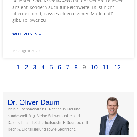
beliebten Social-Media- Account, der weitere Follower
anzieht, sondern auch für Reichweite! Es ist nicht
überraschend, dass es einen eigenen Markt dafür
gibt, Follower zu
WEITERLESEN »
19. August 2020
1
2
3
4
5
6
7
8
9
10
11
12
Dr. Oliver Daum
Ich bin Fachanwalt für IT-Recht aus Kiel und
bundesweit tätig. Meine Schwerpunkte sind
Datenschutz, IT-Sicherheitsrecht, E-Sportrecht, IT-
Recht & Digitalisierung sowie Sportrecht.