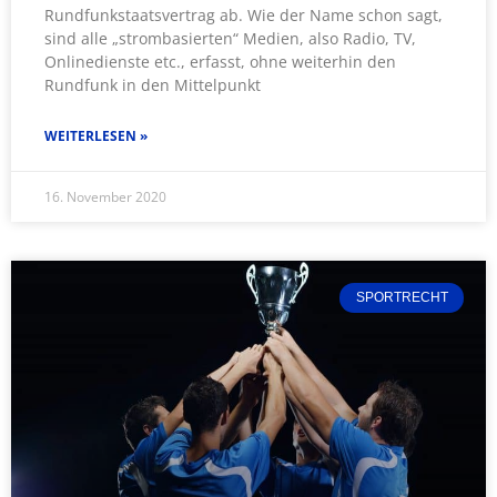
Rundfunkstaatsvertrag ab. Wie der Name schon sagt,
sind alle „strombasierten“ Medien, also Radio, TV,
Onlinedienste etc., erfasst, ohne weiterhin den
Rundfunk in den Mittelpunkt
WEITERLESEN »
16. November 2020
SPORTRECHT