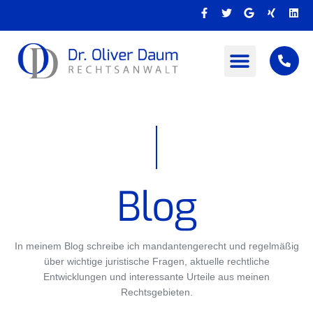
Zum
F
T
G
X
L
Inhalt
a
w
o
i
i
c
i
o
n
n
springen
e
t
g
g
k
b
t
l
e
o
e
e
d
o
r
i
k
n
-
f
Blog
In meinem Blog schreibe ich mandantengerecht und regelmäßig
über wichtige juristische Fragen, aktuelle rechtliche
Entwicklungen und interessante Urteile aus meinen
Rechtsgebieten.