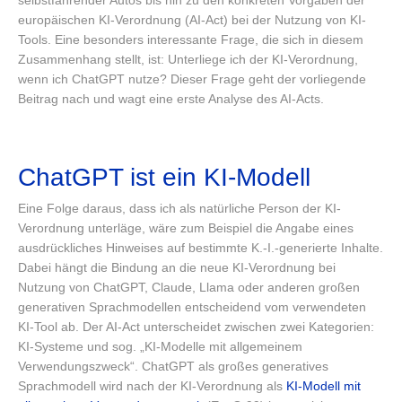
selbstfahrender Autos bis hin zu den konkreten Vorgaben der
europäischen KI-Verordnung (AI-Act) bei der Nutzung von KI-
Tools. Eine besonders interessante Frage, die sich in diesem
Zusammenhang stellt, ist: Unterliege ich der KI-Verordnung,
wenn ich ChatGPT nutze? Dieser Frage geht der vorliegende
Beitrag nach und wagt eine erste Analyse des AI-Acts.
ChatGPT ist ein KI-Modell
Eine Folge daraus, dass ich als natürliche Person der KI-
Verordnung unterläge, wäre zum Beispiel die Angabe eines
ausdrückliches Hinweises auf bestimmte K.-I.-generierte Inhalte.
Dabei hängt die Bindung an die neue KI-Verordnung bei
Nutzung von ChatGPT, Claude, Llama oder anderen großen
generativen Sprachmodellen entscheidend vom verwendeten
KI-Tool ab. Der AI-Act unterscheidet zwischen zwei Kategorien:
KI-Systeme und sog. „KI-Modelle mit allgemeinem
Verwendungszweck“. ChatGPT als großes generatives
Sprachmodell wird nach der KI-Verordnung als
KI-Modell mit