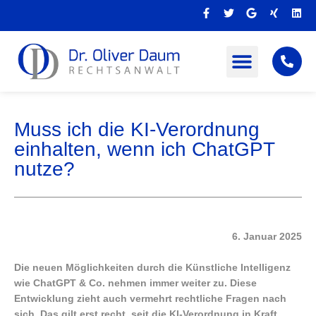
Zum
F
T
G
X
L
Inhalt
a
w
o
i
i
c
i
o
n
n
springen
e
t
g
g
k
b
t
l
e
o
e
e
d
o
r
i
k
n
-
f
Muss ich die KI-Verordnung
einhalten, wenn ich ChatGPT
nutze?
6. Januar 2025
Die neuen Möglichkeiten durch die Künstliche Intelligenz
wie ChatGPT & Co. nehmen immer weiter zu. Diese
Entwicklung zieht auch vermehrt rechtliche Fragen nach
sich. Das gilt erst recht, seit die KI-Verordnung in Kraft