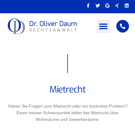
Zum
F
T
G
X
L
Inhalt
a
w
o
i
i
c
i
o
n
n
springen
e
t
g
g
k
b
t
l
e
o
e
e
d
o
r
i
k
n
-
f
Mietrecht
Haben Sie Fragen zum Mietrecht oder ein konkretes Problem?
Einen meiner Schwerpunkte bildet das Mietrecht über
Wohnräume und Gewerberäume.