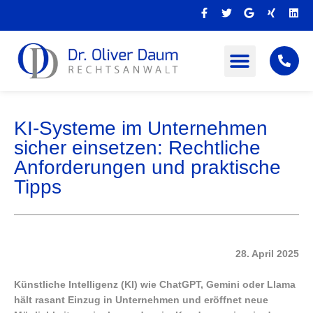
Zum
F
T
G
X
L
Inhalt
a
w
o
i
i
c
i
o
n
n
springen
e
t
g
g
k
b
t
l
e
o
e
e
d
o
r
i
k
n
-
f
KI-Systeme im Unternehmen
sicher einsetzen: Rechtliche
Anforderungen und praktische
Tipps
28. April 2025
Künstliche Intelligenz (KI) wie ChatGPT, Gemini oder Llama
hält rasant Einzug in Unternehmen und eröffnet neue