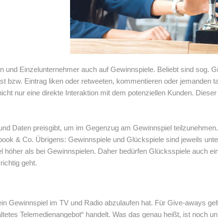
 und Einzelunternehmer auch auf Gewinnspiele. Beliebt sind sog. 
st bzw. Eintrag liken oder retweeten, kommentieren oder jemanden t
ht nur eine direkte Interaktion mit dem potenziellen Kunden. Dieser fu
ss und Daten preisgibt, um im Gegenzug am Gewinnspiel teilzunehme
ok & Co. Übrigens: Gewinnspiele und Glückspiele sind jeweils unters
iel höher als bei Gewinnspielen. Daher bedürfen Glücksspiele auch ei
ichtig geht.
ein Gewinnspiel im TV und Radio abzulaufen hat. Für Give-aways gel
altetes Telemedienangebot“ handelt. Was das genau heißt, ist noch un