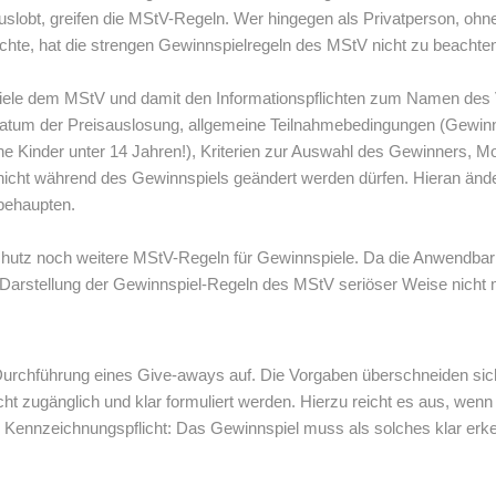
slobt, greifen die MStV-Regeln. Wer hingegen als Privatperson, ohne
chte, hat die strengen Gewinnspielregeln des MStV nicht zu beachte
ele dem MStV und damit den Informationspflichten zum Namen des V
atum der Preisauslosung, allgemeine Teilnahmebedingungen (Gewin
ne Kinder unter 14 Jahren!), Kriterien zur Auswahl des Gewinners, 
nicht während des Gewinnspiels geändert werden dürfen. Hieran änder
 behaupten.
chutz noch weitere MStV-Regeln für Gewinnspiele. Da die Anwendba
le Darstellung der Gewinnspiel-Regeln des MStV seriöser Weise nicht 
Durchführung eines Give-aways auf. Die Vorgaben überschneiden sich
zugänglich und klar formuliert werden. Hierzu reicht es aus, wenn 
e Kennzeichnungspflicht: Das Gewinnspiel muss als solches klar e