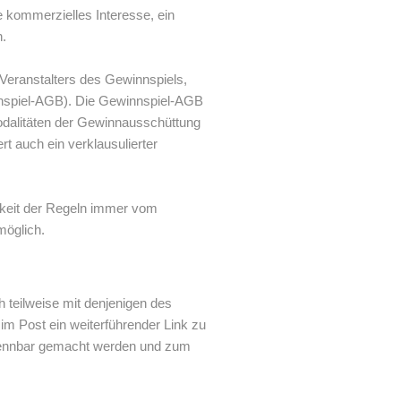
 kommerzielles Interesse, ein
n.
eranstalters des Gewinnspiels,
nspiel-AGB). Die Gewinnspiel-AGB
Modalitäten der Gewinnausschüttung
t auch ein verklausulierter
rkeit der Regeln immer vom
möglich.
 teilweise mit denjenigen des
im Post ein weiterführender Link zu
rkennbar gemacht werden und zum