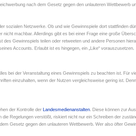
leichwerbung nach dem Gesetz gegen den unlauteren Wettbewerb u
r sozialen Netzwerke. Ob und wie Gewinnspiele dort stattfinden dürf
er nicht machbar. Allerdings gibt es bei einer Frage eine große Übers
t des Gewinnspiels teilen oder retweeten und andere Personen hier
eines Accounts. Erlaubt ist es hingegen, ein „Like“ vorauszusetzen.
les bei der Veranstaltung eines Gewinnspiels zu beachten ist. Für viel
hriften einzuhalten, wenn der Nutzen vergleichsweise gering ist. Den
hen der Kontrolle der
Landesmedienanstalten
. Diese können zur Aus
die Regelungen verstößt, riskiert nicht nur ein Schreiben der zustä
em Gesetz gegen den unlauteren Wettbewerb. Wer also öfter Gewinnsp