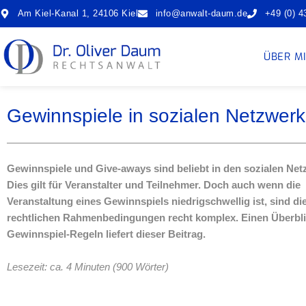
Zum
Am Kiel-Kanal 1, 24106 Kiel
info@anwalt-daum.de
+49 (0) 4
Inhalt
springen
ÜBER M
Gewinnspiele in sozialen Netzwerke
Gewinnspiele und Give-aways sind beliebt in den sozialen Net
Dies gilt für Veranstalter und Teilnehmer. Doch auch wenn die
Veranstaltung eines Gewinnspiels niedrigschwellig ist, sind di
rechtlichen Rahmenbedingungen recht komplex. Einen Überbli
Gewinnspiel-Regeln liefert dieser Beitrag.
Lesezeit: ca. 4 Minuten (900 Wörter)