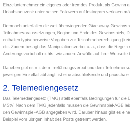
Einzelunternehmer ein eigenes oder fremdes Produkt als Gewinn au
Urlaubssouvenir unter seinen Followern auf Instagram verlosen mö
Demnach unterfallen die weit überwiegenden Give-away-Gewinnspi
Teilnahmevoraussetzungen, Beginn und Ende des Gewinnspiels, D
enthalten typischerweise Vorgaben zur Teilnahmeberechtigung (kei
etc. Zudem besagt das Manipulationsverbot u. a., dass die Regeln 
Änderungsvorbehalt nichts, wie andere Anwälte auf ihrer Webseite
Daneben gibt es mit dem Irreführungsverbot und dem Teilnehmers
jeweiligen Einzelfall abhängt, ist eine abschließende und pauscha
2. Telemediengesetz
Das Telemediengesetz (TMG) stellt ebenfalls Bedingungen für die 
MStV. Nach dem TMG jedenfalls müssen die Gewinnspiel-AGB leicht 
den Gewinnspiel-AGB angegeben wird. Darüber hinaus gibt es ein
Beispiel vom übrigen Inhalt des Posts getrennt werden.